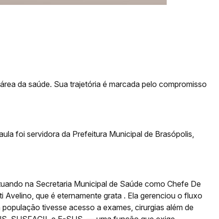
 área da saúde. Sua trajetória é marcada pelo compromisso
la foi servidora da Prefeitura Municipal de Brasópolis,
 atuando na Secretaria Municipal de Saúde como Chefe De
i Avelino, que é eternamente grata . Ela gerenciou o fluxo
 população tivesse acesso a exames, cirurgias além de
NS, SUSFACIL e E-SUS, — uma função que exige