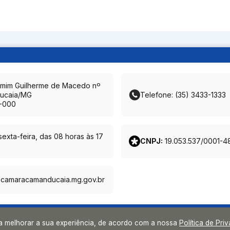
amim Guilherme de Macedo nº
ucaia/MG
Telefone: (35) 3433-1333
-000
exta-feira, das 08 horas às 17
CNPJ:
19.053.537/0001-4
@camaracamanducaia.mg.gov.br
ra melhorar a sua experiência, de acordo com a nossa
Política de Pri