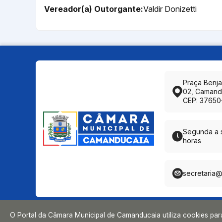
Vereador(a) Outorgante:
Valdir Donizetti
Praça Benj
02, Camand
CEP: 37650
Segunda a s
horas
secretaria
O Portal da Câmara Municipal de Camanducaia utiliza cookies pa