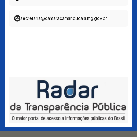
secretaria@camaracamanducaia.mg.gov.br