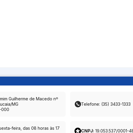
amim Guilherme de Macedo nº
ucaia/MG
Telefone: (35) 3433-1333
-000
exta-feira, das 08 horas às 17
CNPJ:
19.053.537/0001-4