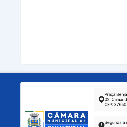
Praça Benj
02, Camand
CEP: 37650
Segunda a s