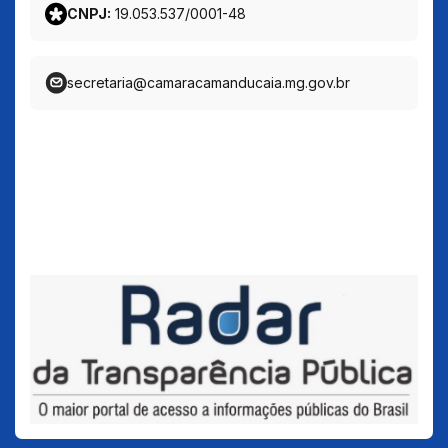
CNPJ:
19.053.537/0001-48
secretaria@camaracamanducaia.mg.gov.br