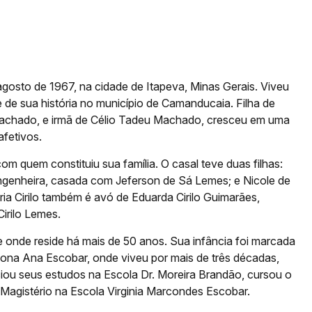
gosto de 1967, na cidade de Itapeva, Minas Gerais. Viveu
e de sua história no município de Camanducaia. Filha de
 Machado, e irmã de Célio Tadeu Machado, cresceu em uma
afetivos.
m quem constituiu sua família. O casal teve duas filhas:
ngenheira, casada com Jeferson de Sá Lemes; e Nicole de
ria Cirilo também é avó de Eduarda Cirilo Guimarães,
irilo Lemes.
onde reside há mais de 50 anos. Sua infância foi marcada
ona Ana Escobar, onde viveu por mais de três décadas,
iou seus estudos na Escola Dr. Moreira Brandão, cursou o
Magistério na Escola Virginia Marcondes Escobar.