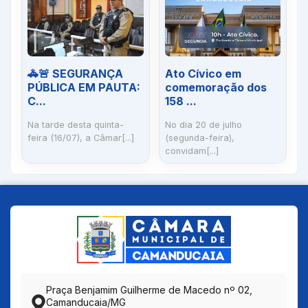
🚓🚨 SEGURANÇA
Ato Cívico em
PÚBLICA EM PAUTA:
comemoração dos
C...
158 ...
Na tarde desta quinta-
No dia 20 de julho
feira (16/07), a Câmar[...]
(segunda-feira),
convidam[...]
Praça Benjamim Guilherme de Macedo nº 02,
Camanducaia/MG