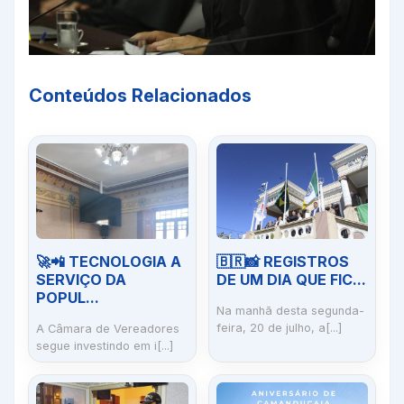
Conteúdos Relacionados
🚀📲 TECNOLOGIA A
🇧🇷📸 REGISTROS
SERVIÇO DA
DE UM DIA QUE FIC...
POPUL...
Na manhã desta segunda-
feira, 20 de julho, a[...]
A Câmara de Vereadores
segue investindo em i[...]