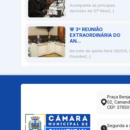
Acompanhe as principais
decisões da 12ª Reun[...]
🚨 3ª REUNIÃO
EXTRAORDINÁRIA DO
AN...
Na noite de quinta-feira (26/03), 
Presiden[...]
Praça Benj
02, Camand
CEP: 37650
Segunda a s