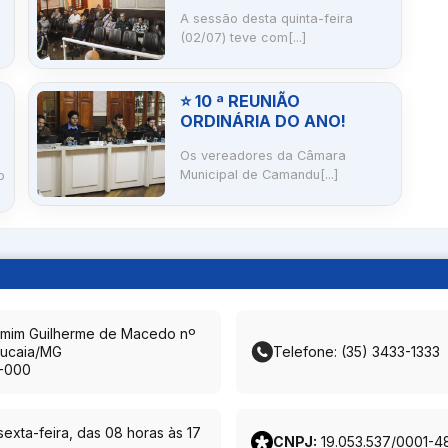
A sessão desta quinta-feira
(02/07) teve com[...]
⭐ 10 ª REUNIÃO
ORDINÁRIA DO ANO!
Os vereadores da Câmara
Municipal de Camandu[...]
o
amim Guilherme de Macedo nº
ucaia/MG
Telefone: (35) 3433-1333
-000
exta-feira, das 08 horas às 17
CNPJ:
19.053.537/0001-4