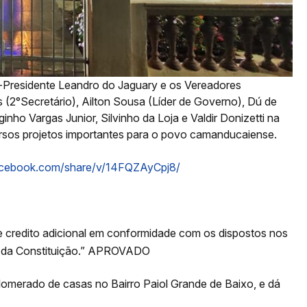
ce-Presidente Leandro do Jaguary e os Vereadores
s (2°Secretário), Ailton Sousa (Líder de Governo), Dú de
inho Vargas Junior, Silvinho da Loja e Valdir Donizetti na
iversos projetos importantes para o povo camanducaiense.
acebook.com/share/v/14FQZAyCpj8/
 credito adicional em conformidade com os dispostos nos
o 5 da Constituição.” APROVADO
merado de casas no Bairro Paiol Grande de Baixo, e dá