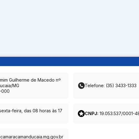
amim Guilherme de Macedo nº
ucaia/MG
Telefone: (35) 3433-1333
-000
exta-feira, das 08 horas às 17
CNPJ:
19.053.537/0001-4
@camaracamanducaia.mg.gov.br