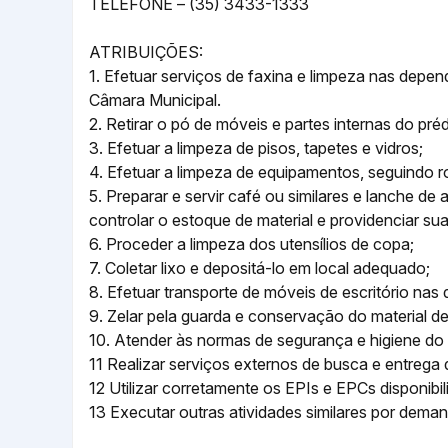
TELEFONE – (35) 3433-1333
ATRIBUIÇÕES:
1. Efetuar serviços de faxina e limpeza nas depen
Câmara Municipal.
2. Retirar o pó de móveis e partes internas do pré
3. Efetuar a limpeza de pisos, tapetes e vidros;
4. Efetuar a limpeza de equipamentos, seguindo ro
5. Preparar e servir café ou similares e lanche 
controlar o estoque de material e providenciar su
6. Proceder a limpeza dos utensílios de copa;
7. Coletar lixo e depositá-lo em local adequado;
8. Efetuar transporte de móveis de escritório na
9. Zelar pela guarda e conservação do material de
10. Atender às normas de segurança e higiene do 
11 Realizar serviços externos de busca e entreg
12 Utilizar corretamente os EPIs e EPCs disponibil
13 Executar outras atividades similares por deman