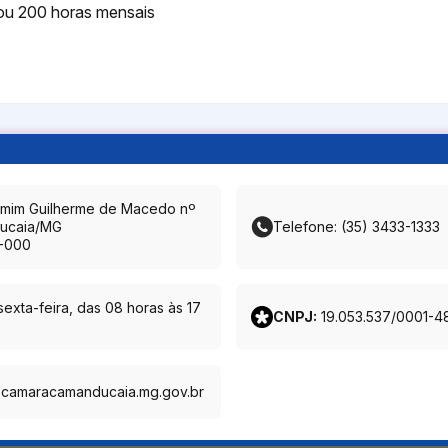
ou 200 horas mensais
amim Guilherme de Macedo nº
ucaia/MG
Telefone: (35) 3433-1333
-000
exta-feira, das 08 horas às 17
CNPJ:
19.053.537/0001-4
@camaracamanducaia.mg.gov.br