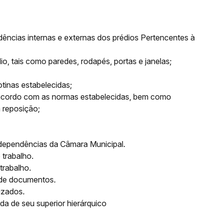
dências internas e externas dos prédios Pertencentes à
dio, tais como paredes, rodapés, portas e janelas;
tinas estabelecidas;
de acordo com as normas estabelecidas, bem como
a reposição;
s dependências da Câmara Municipal.
 trabalho.
trabalho.
a de documentos.
izados.
da de seu superior hierárquico