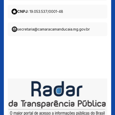
CNPJ:
19.053.537/0001-48
secretaria@camaracamanducaia.mg.gov.br