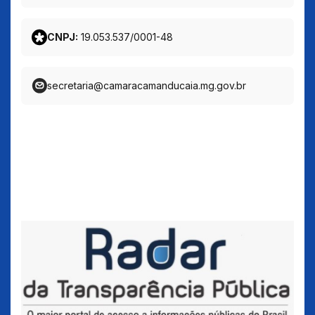
CNPJ:
19.053.537/0001-48
secretaria@camaracamanducaia.mg.gov.br