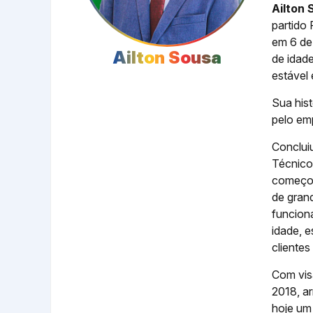
Ailton 
partido
em 6 de
Ailton Sousa
de idad
estável 
Sua hist
pelo em
Conclui
Técnico
começou
de grand
funcion
idade, 
clientes
Com vis
2018, a
hoje um