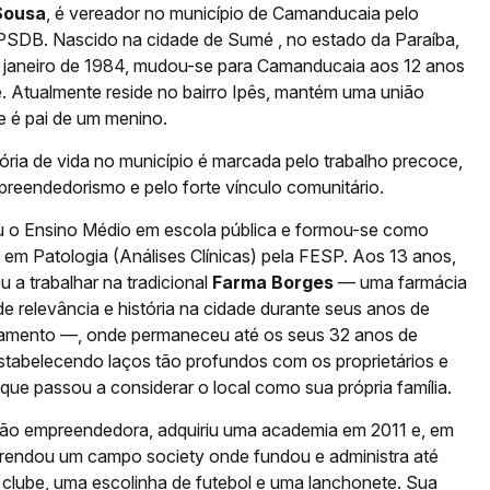
Sousa
, é vereador no município de Camanducaia pelo
 PSDB. Nascido na cidade de Sumé , no estado da Paraíba,
 janeiro de 1984, mudou-se para Camanducaia aos 12 anos
e. Atualmente reside no bairro Ipês, mantém uma união
e é pai de um menino.
ória de vida no município é marcada pelo trabalho precoce,
preendedorismo e pelo forte vínculo comunitário.
u o Ensino Médio em escola pública e formou-se como
 em Patologia (Análises Clínicas) pela FESP. Aos 13 anos,
 a trabalhar na tradicional
Farma Borges
— uma farmácia
e relevância e história na cidade durante seus anos de
amento —, onde permaneceu até os seus 32 anos de
estabelecendo laços tão profundos com os proprietários e
 que passou a considerar o local como sua própria família.
ão empreendedora, adquiriu uma academia em 2011 e, em
rrendou um campo society onde fundou e administra até
 clube, uma escolinha de futebol e uma lanchonete. Sua