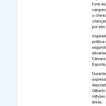
forte at
campeon
o ofere
criança
por três
Inspirad
polític
segundo
ativame
Câmara 
Esporte,
Durante 
expressi
deputad
Gilberto
milhões
áreas.