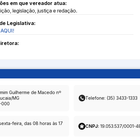
ões em que vereador atua:
ição, legislação, justiça e redação.
de Legislativa:
AQUI!
iretora:
amim Guilherme de Macedo nº
ucaia/MG
Telefone: (35) 3433-1333
-000
exta-feira, das 08 horas às 17
CNPJ:
19.053.537/0001-4