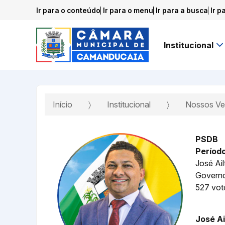
Ir para o conteúdo
Ir para o menu
Ir para a busca
Ir p
Institucional
Início
Institucional
Nossos Ve
PSDB
Períod
José Ail
Governo
527 vot
José A