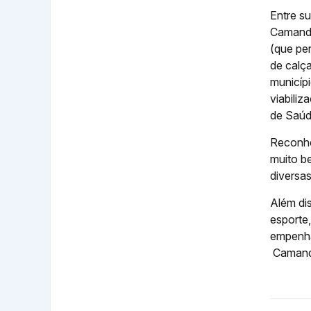
Entre su
Camandu
(que pe
de calç
municípi
viabili
de Saúd
Reconhec
muito b
diversas
Além di
esporte
empenha
Camand