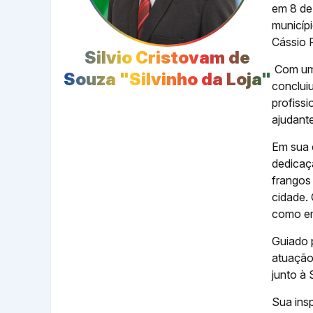
em 8 de 
municípi
Cássio 
Silvio Cristovam de
Com uma 
Souza "Silvinho da Loja"
conclui
profiss
ajudante
Em sua 
dedicaçã
frangos 
cidade.
como em
Guiado p
atuação
junto à
Sua insp