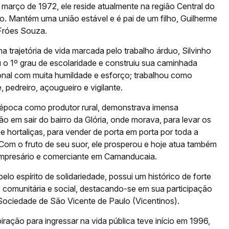
março de 1972, ele reside atualmente na região Central do
o. Mantém uma união estável e é pai de um filho, Guilherme
Fróes Souza.
trajetória de vida marcada pelo trabalho árduo, Silvinho
u o 1º grau de escolaridade e construiu sua caminhada
ional com muita humildade e esforço; trabalhou como
, pedreiro, açougueiro e vigilante.
época como produtor rural, demonstrava imensa
o em sair do bairro da Glória, onde morava, para levar os
e hortaliças, para vender de porta em porta por toda a
 Com o fruto de seu suor, ele prosperou e hoje atua também
presário e comerciante em Camanducaia.
elo espírito de solidariedade, possui um histórico de forte
 comunitária e social, destacando-se em sua participação
 Sociedade de São Vicente de Paulo (Vicentinos).
iração para ingressar na vida pública teve início em 1996,