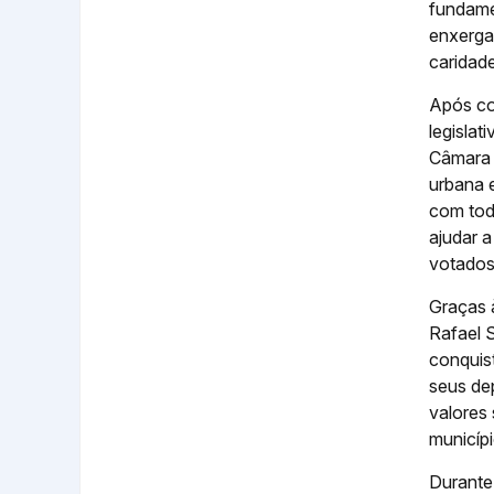
fundame
enxerga
caridad
Após co
legislat
Câmara s
urbana 
com tod
ajudar 
votados 
Graças à
Rafael 
conquis
seus de
valores 
municípi
Durante