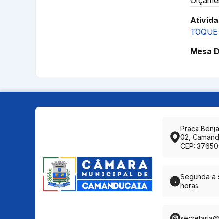
Orçament
Ativida
TOQUE 
Mesa D
Praça Benj
02, Camand
CEP: 37650
Segunda a s
horas
secretaria