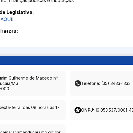
o, finanças públicas e tributação.
de Legislativa:
AQUI!
iretora:
amim Guilherme de Macedo nº
ucaia/MG
Telefone: (35) 3433-1333
-000
exta-feira, das 08 horas às 17
CNPJ:
19.053.537/0001-4
@camaracamanducaia.mg.gov.br