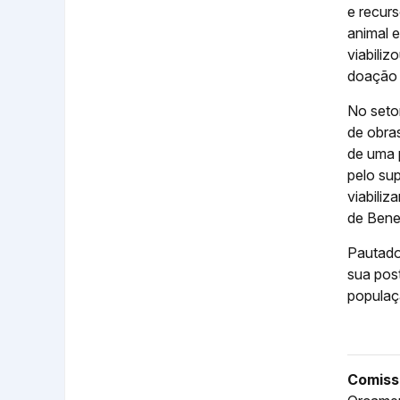
e recurs
animal e
viabili
doação 
No setor
de obra
de uma 
pelo sup
viabiliz
de Bene
Pautado
sua post
populaç
Comiss