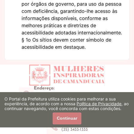
por órgãos de governo, para uso da pessoa
com deficiência, garantindo-lhe acesso às
informações disponíveis, conforme as
melhores práticas e diretrizes de
acessibilidade adotadas internacionalmente.
§ 1o Os sítios devem conter símbolo de
acessibilidade em destaque.
Endereço:
Praça Benjamim G. de Macedo, 02 - Centro
O Portal da Prefeitura utiliza cookies para melhorar a sua
Camanducaia/MG - CEP: 37650-000
experiência, de acordo com a nossa
Política de Privacidade
, ao
E-mail:
continuar navegando, você concorda com estas condições.
secretaria@camaracamanducaia.mg.gov.br
Continuar
Telefone:
(35) 3433-1333