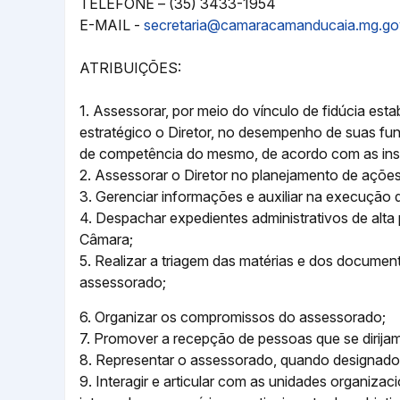
TELEFONE – (35) 3433-1954
E-MAIL -
secretaria@camaracamanducaia.mg.go
ATRIBUIÇÕES:
1. Assessorar, por meio do vínculo de fidúcia es
estratégico o Diretor, no desempenho de suas fun
de competência do mesmo, de acordo com as ins
2. Assessorar o Diretor no planejamento de açõe
3. Gerenciar informações e auxiliar na execução d
4. Despachar expedientes administrativos de alta 
Câmara;
5. Realizar a triagem das matérias e dos documen
assessorado;
6. Organizar os compromissos do assessorado;
7. Promover a recepção de pessoas que se dirija
8. Representar o assessorado, quando designado
9. Interagir e articular com as unidades organiza