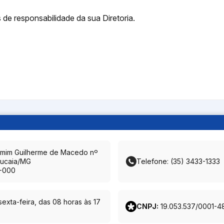
s de responsabilidade da sua Diretoria.
amim Guilherme de Macedo nº
ucaia/MG
Telefone: (35) 3433-1333
-000
exta-feira, das 08 horas às 17
CNPJ:
19.053.537/0001-4